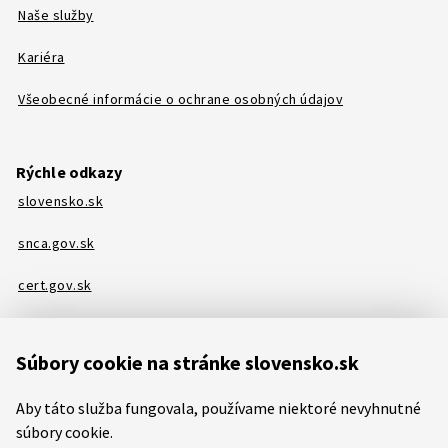
Naše služby
Kariéra
Všeobecné informácie o ochrane osobných údajov
Rýchle odkazy
slovensko.sk
snca.gov.sk
cert.gov.sk
Podpora
Súbory cookie na stránke slovensko.sk
Kontakt
Aby táto služba fungovala, používame niektoré nevyhnutné
Vyhľadávanie
súbory cookie.