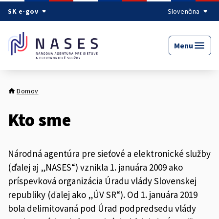
Preskočiť na hlavný obsah
SK e-gov
Slovenčina
Menu
Domov
Kto sme
Národná agentúra pre sieťové a elektronické služby
(ďalej aj „NASES“) vznikla 1. januára 2009 ako
príspevková organizácia Úradu vlády Slovenskej
republiky (ďalej ako „ÚV SR“). Od 1. januára 2019
bola delimitovaná pod Úrad podpredsedu vlády