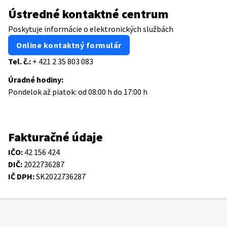
Ústredné kontaktné centrum
Poskytuje informácie o elektronických službách
Online kontaktný formulár
Tel. č.:
+ 421 2 35 803 083
Úradné hodiny:
Pondelok až piatok: od 08:00 h do 17:00 h
Fakturačné údaje
IČO:
42 156 424
DIČ:
2022736287
IČ DPH:
SK2022736287